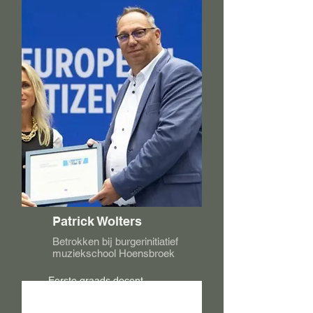
Patrick Wolters
Betrokken bij burgerinitiatief
muziekschool Hoensbroek
Eerste graads docent 
aardrijkskunde/ Adviserend lid 
EGTS/Projectleider Novastart