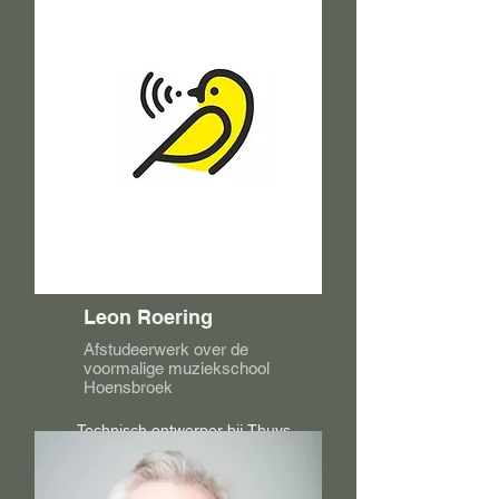
Leon Roering
Afstudeerwerk over de
voormalige muziekschool
Hoensbroek
Technisch ontwerper bij Thuys 
Bouwmeesters, Eigenaar B.T.R.