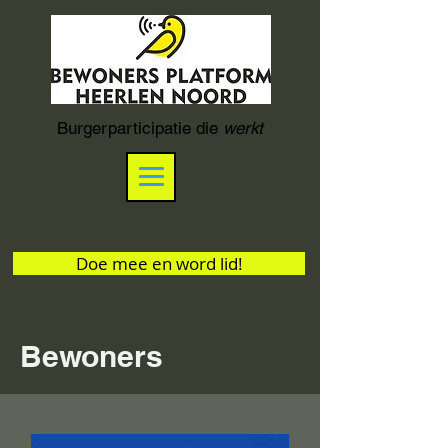
Burgerparticipatie die
werkt
Doe mee en word lid!
Bewoners