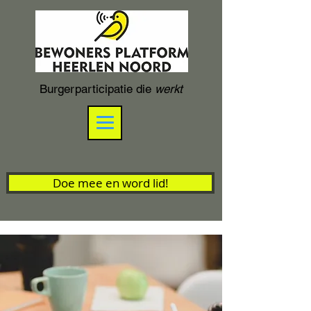
Burgerparticipatie die
werkt
Doe mee en word lid!