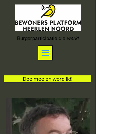
Burgerparticipatie die
werkt
Doe mee en word lid!