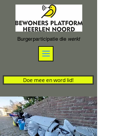
Burgerparticipatie die
werkt
Doe mee en word lid!