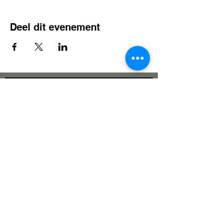
Deel dit evenement
Bewoners Platform Heerlen Noord
Slot Aldeborglaa
n 1
6342 JM Heerlen
info@buzzychain.nl