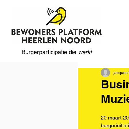
Burgerparticipatie die
werkt
jacques
Busin
Muzi
20 maart 20
burgerinitia