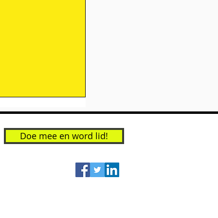
Doe mee en word lid!
nkomst 'De stad