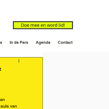
Doe mee en word lid!
s
In de Pers
Agenda
Contact
f
an 
 aula van 