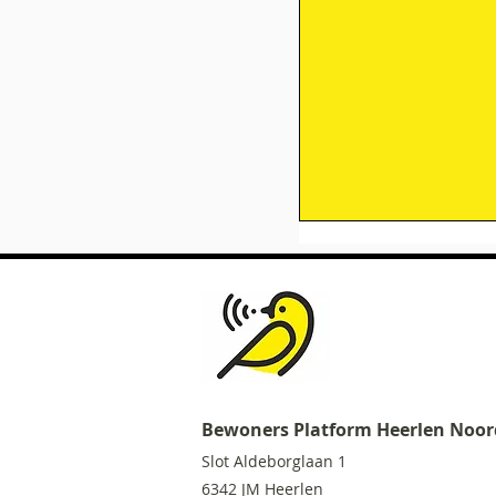
Bewoners Platform Heerlen Noor
Muziekschool Ope
Slot Aldeborglaa
n 1
6342 JM Heerlen