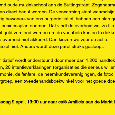
d oude muziekschool aan de Buttingstraat. Zogenaamd,
Kan direct benut worden. De verwarming staat waarschijnli
tig bewoners van ons burgerinitiatief, hebben een plan g
businessplan noemen. Dat vindt de overheid wel zo fijn 
t geld verdiend worden om de variabele kosten te dekk
 overheid niet akkoord. Dan kiezen we voor de actie.
zel niet. Anders wordt deze parel straks gesloopt.
nitiatief wordt ondersteund door meer dan 1.200 handtek
, 20 intentieverklaringen (organisaties die serieus will
rmonie, de fanfare, de heemkundeverenigingen, de fotocl
rgroep, een tweedehandsboekwinkel voor het goede doe
dag 9 april, 19:00 uur naar café Amiticia aan de Markt i
.