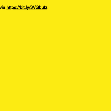
ia 
https://bit.ly/3VGbufz