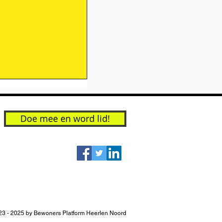
Doe mee en word lid!
nkomst 'De stad
23 - 2025 by Bewoners Platform Heerlen Noord