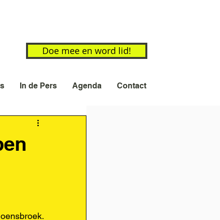
Doe mee en word lid!
s
In de Pers
Agenda
Contact
pen
Hoensbroek. 