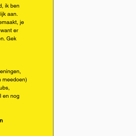
 ik ben 
jk aan. 
emaakt, je 
want er 
en. Gek 
eningen, 
en meedoen) 
ubs, 
l en nog 
n 