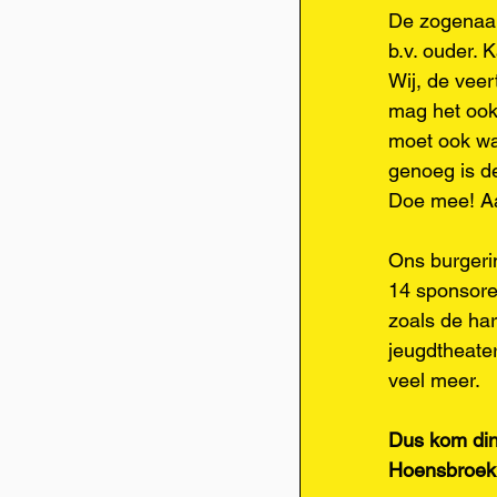
De zogenaam
b.v. ouder. 
Wij, de veer
mag het ook 
moet ook wa
genoeg is de
Doe mee! Aar
Ons burgeri
14 sponsoren
zoals de ha
jeugdtheate
veel meer.
Dus kom dins
Hoensbroek