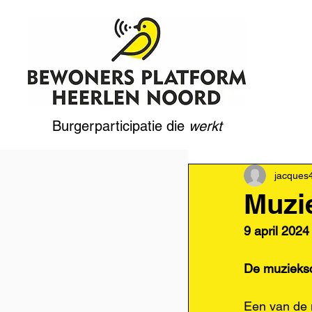
Burgerparticipatie die
werkt
jacques
Muzi
9 april 2024
De muziek
Een van de 