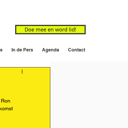
Doe mee en word lid!
s
In de Pers
Agenda
Contact
 Ron 
komst 