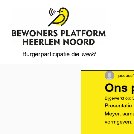
Burgerparticipatie die
werkt
jacques
Ons 
Bijgewerkt op:
Presentatie
Meyer, same
vormgeven. 